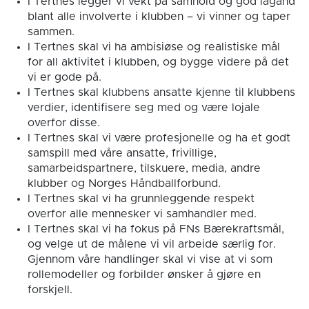
I Tertnes legger vi vekt på samhold og god lagånd
blant alle involverte i klubben – vi vinner og taper
sammen.
I Tertnes skal vi ha ambisiøse og realistiske mål
for all aktivitet i klubben, og bygge videre på det
vi er gode på.
I Tertnes skal klubbens ansatte kjenne til klubbens
verdier, identifisere seg med og være lojale
overfor disse.
I Tertnes skal vi være profesjonelle og ha et godt
samspill med våre ansatte, frivillige,
samarbeidspartnere, tilskuere, media, andre
klubber og Norges Håndballforbund.
I Tertnes skal vi ha grunnleggende respekt
overfor alle mennesker vi samhandler med.
I Tertnes skal vi ha fokus på FNs Bærekraftsmål,
og velge ut de målene vi vil arbeide særlig for.
Gjennom våre handlinger skal vi vise at vi som
rollemodeller og forbilder ønsker å gjøre en
forskjell.