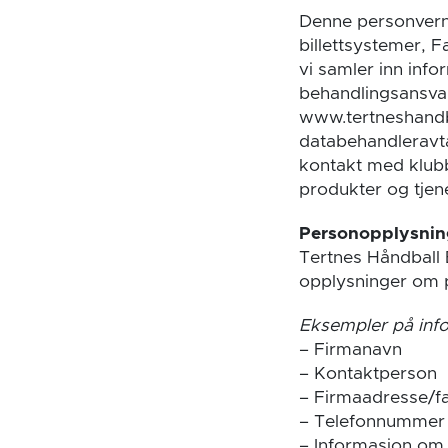
Denne personverne
billettsystemer,
vi samler inn info
behandlingsansvar
www.tertneshandba
databehandleravtal
kontakt med klubb
produkter og tjen
Personopplysnin
Tertnes Håndball 
opplysninger om p
Eksempler på inf
– Firmanavn
– Kontaktperson
– Firmaadresse/f
– Telefonnummer
– Informasjon om 