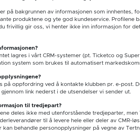
iler på bakgrunnen av informasjonen som innhentes, for
ante produktene og yte god kundeservice. Profilene 
 frivillig gir oss, vi henter ikke inn informasjon for de
informasjonen?
tet lagres i vårt CRM-systemer (pt. Ticketco og SuperO
tion system som brukes til automatisert markedskom
 opplysningene?
es på oppfordring ved å kontakte klubben pr. e-post. 
 gjennom link nederst i de utsendelser vi sender ut.
ormasjon til tredjepart?
ene deles ikke med utenforstående tredjeparter, men 
derleverandører til å levere hele eller deler av CMR-løs
 kan behandle personopplysninger på vegne av Tertne