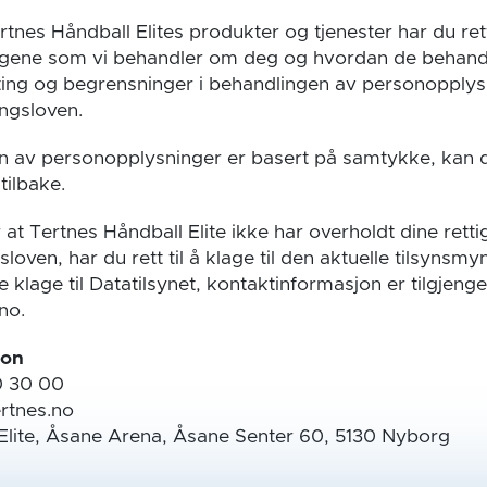
nes Håndball Elites produkter og tjenester har du rett
ngene som vi behandler om deg og hvordan de behand
etting og begrensninger i behandlingen av personopplys
ingsloven.
 av personopplysninger er basert på samtykke, kan du
tilbake.
 Tertnes Håndball Elite ikke har overholdt dine rettigh
oven, har du rett til å klage til den aktuelle tilsynsm
 klage til Datatilsynet, kontaktinformasjon er tilgjenge
no.
jon
0 30 00
rtnes.no
Elite, Åsane Arena, Åsane Senter 60, 5130 Nyborg