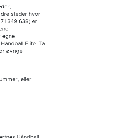
eder,
dre steder hvor
971 349 638) er
dene
r egne
Håndball Elite. Ta
or øvrige
ummer, eller
Tertnes Håndball