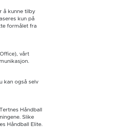
 å kunne tilby
baseres kun på
tte formålet fra
ffice), vårt
munikasjon.
Du kan også selv
Tertnes Håndball
ningene. Slike
s Håndball Elite.