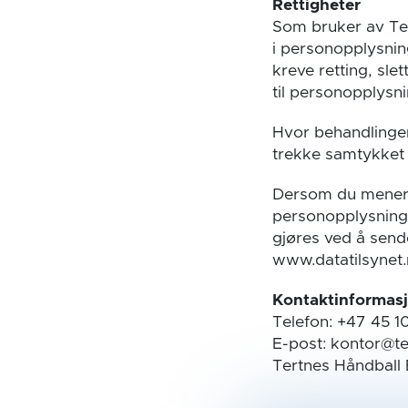
Rettigheter
Som bruker av Tert
i personopplysni
kreve retting, sl
til personopplysn
Hvor behandlingen
trekke samtykket 
Dersom du mener at
personopplysningsl
gjøres ved å sende
www.datatilsynet.
Kontaktinformas
Telefon: +47 45 1
E-post: kontor@te
Tertnes Håndball 