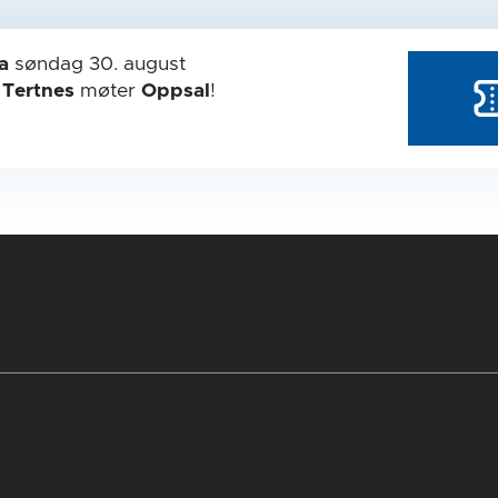
a
søndag 30. august
r
Tertnes
møter
Oppsal
!