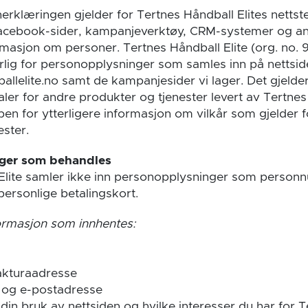
rklæringen gjelder for Tertnes Håndball Elites nettst
 Facebook-sider, kampanjeverktøy, CRM-systemer og an
rmasjon om personer. Tertnes Håndball Elite (org. no. 
lig for personopplysninger som samles inn på nettsi
llelite.no samt de kampanjesider vi lager. Det gjelde
er for andre produkter og tjenester levert av Tertnes 
en for ytterligere informasjon om vilkår som gjelder f
ester.
ger som behandles
Elite samler ikke inn personopplysninger som personn
ersonlige betalingskort.
ormasjon som innhentes:
akturaadresse
 og e-postadresse
din bruk av nettsiden og hvilke interesser du har for 