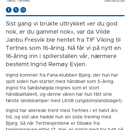
Tekst: Tertnes
06/05/2026
Sist gang vi brukte uttrykket «er du god
nok, er du gammel nok», var da Vilde
Janbu Fresvik ble hentet fra TIF Viking til
Tertnes som 16-åring. Nå får vi på nytt en
16-åring inn i spillerstallen vår, nærmere
bestemt Ingrid Remøy Evjen.
Ingrid kommer fra Fana-klubben Bjarg, der hun har
spilt siden hun startet med håndball som 5-åring.
Ingrid fra Søråshøgda regnes som et stort
håndballtalent, og denne våren har hun fått sine
første landskamper med LK08 (ungdomslandslaget).
Ingrid har allerede trent med Tertnes i et halvt års
tid, og sist uke hadde hun sin siste trening med
Bjarg. Så når Tertnesjentene er tilbake fra
treningspause etter 17. mai, er Ingrid med for fullt på