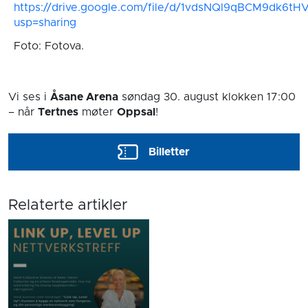
https://drive.google.com/file/d/1vdsNQI9qBCM9dk6
usp=sharing
Foto: Fotova.
Vi ses i
Åsane Arena
søndag 30. august
klokken 17:00
– når
Tertnes
møter
Oppsal
!
Billetter
Relaterte artikler