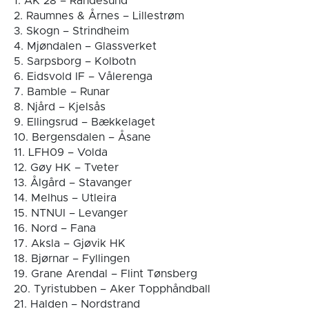
1. AK 28 – Randesund
2. Raumnes & Årnes – Lillestrøm
3. Skogn – Strindheim
4. Mjøndalen – Glassverket
5. Sarpsborg – Kolbotn
6. Eidsvold IF – Vålerenga
7. Bamble – Runar
8. Njård – Kjelsås
9. Ellingsrud – Bækkelaget
10. Bergensdalen – Åsane
11. LFH09 – Volda
12. Gøy HK – Tveter
13. Ålgård – Stavanger
14. Melhus – Utleira
15. NTNUI – Levanger
16. Nord – Fana
17. Aksla – Gjøvik HK
18. Bjørnar – Fyllingen
19. Grane Arendal – Flint Tønsberg
20. Tyristubben – Aker Topphåndball
21. Halden – Nordstrand